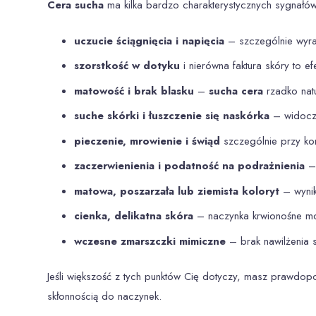
Cera sucha
ma kilka bardzo charakterystycznych sygnałów
uczucie ściągnięcia i napięcia
– szczególnie wyra
szorstkość w dotyku
i nierówna faktura skóry to e
matowość i brak blasku
–
sucha cera
rzadko natu
suche skórki i łuszczenie się naskórka
– widoczn
pieczenie, mrowienie i świąd
szczególnie przy kon
zaczerwienienia i podatność na podrażnienia
– 
matowa, poszarzała lub ziemista koloryt
– wynik
cienka, delikatna skóra
– naczynka krwionośne mog
wczesne zmarszczki mimiczne
– brak nawilżenia sp
Jeśli większość z tych punktów Cię dotyczy, masz prawdo
skłonnością do naczynek
.