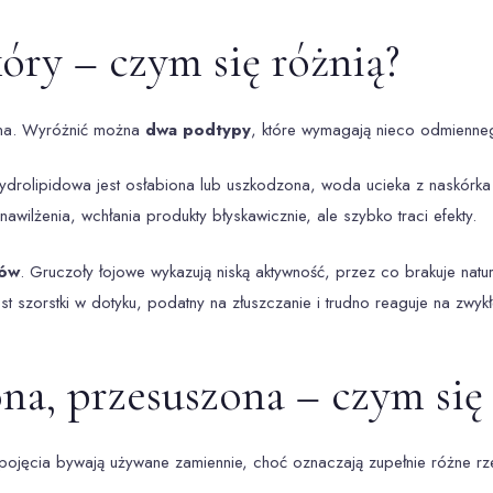
ry – czym się różnią?
dna. Wyróżnić można
dwa podtypy
, które wymagają nieco odmienneg
 hydrolipidowa jest osłabiona lub uszkodzona, woda ucieka z naskór
awilżenia, wchłania produkty błyskawicznie, ale szybko traci efekty.
dów
. Gruczoły łojowe wykazują niską aktywność, przez co brakuje natur
t szorstki w dotyku, podatny na złuszczanie i trudno reaguje na zwykł
a, przesuszona – czym się 
rzy pojęcia bywają używane zamiennie, choć oznaczają zupełnie różne rz