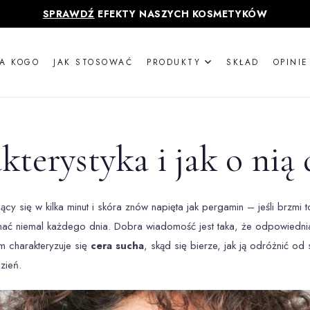
SPRAWDŹ
EFEKTY NASZYCH KOSMETYKÓW
LA KOGO
JAK STOSOWAĆ
PRODUKTY
SKŁAD
OPINIE
kterystyka i jak o nią
ący się w kilka minut i skóra znów napięta jak pergamin – jeśli brzm
nać niemal każdego dnia. Dobra wiadomość jest taka, że odpowiednia
m charakteryzuje się
cera sucha
, skąd się bierze, jak ją odróżnić o
zień.