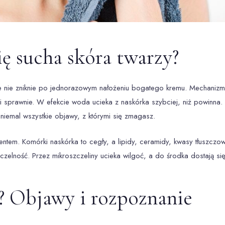
ę sucha skóra twarzy?
 że nie zniknie po jednorazowym nałożeniu bogatego kremu. Mechanizm 
ni sprawnie. W efekcie woda ucieka z naskórka szybciej, niż powinna
niemal wszystkie objawy, z którymi się zmagasz.
. Komórki naskórka to cegły, a lipidy, ceramidy, kwasy tłuszczowe i
zelność. Przez mikroszczeliny ucieka wilgoć, a do środka dostają się
a? Objawy i rozpoznanie