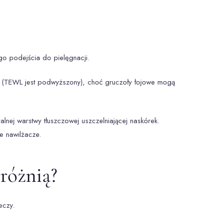
o podejścia do pielęgnacji.
ka (TEWL jest podwyższony), choć gruczoły łojowe mogą
alnej warstwy tłuszczowej uszczelniającej naskórek.
e nawilżacze.
różnią?
eczy.