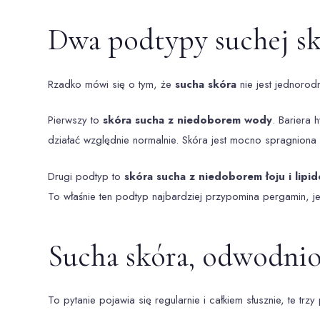
Dwa podtypy suchej skó
Rzadko mówi się o tym, że
sucha skóra
nie jest jednoro
Pierwszy to
skóra sucha z niedoborem wody
. Bariera
działać względnie normalnie. Skóra jest mocno spragniona n
Drugi podtyp to
skóra sucha z niedoborem łoju i lipi
To właśnie ten podtyp najbardziej przypomina pergamin, jes
Sucha skóra, odwodnion
To pytanie pojawia się regularnie i całkiem słusznie, te t