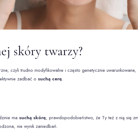
hej skóry twarzy?
rzne, czyli trudno modyfikowalne i często genetycznie uwarunkowane,
efektywnie zadbać o
suchą cerę
.
odzinie ma
suchą skórę
, prawdopodobieństwo, że Ty też z nią się zm
rodzona, nie wynik zaniedbań.