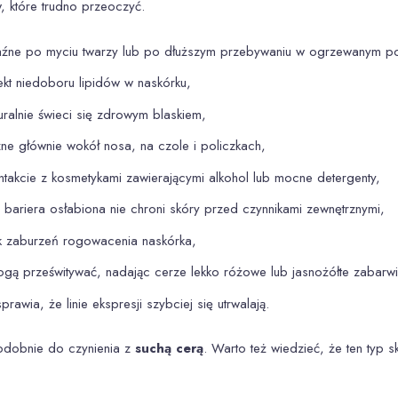
, które trudno przeoczyć.
źne po myciu twarzy lub po dłuższym przebywaniu w ogrzewanym po
fekt niedoboru lipidów w naskórku,
ralnie świeci się zdrowym blaskiem,
e głównie wokół nosa, na czole i policzkach,
takcie z kosmetykami zawierającymi alkohol lub mocne detergenty,
bariera osłabiona nie chroni skóry przed czynnikami zewnętrznymi,
 zaburzeń rogowacenia naskórka,
ą prześwitywać, nadając cerze lekko różowe lub jasnożółte zabarwi
rawia, że linie ekspresji szybciej się utrwalają.
podobnie do czynienia z
suchą cerą
. Warto też wiedzieć, że ten typ 