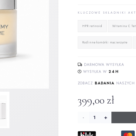
KLUCZOWE SKŁADNIKI AK
HPR retinoid
Witamina C Tet
Roślinne komórki macierzyste
DARMOWA WYSYŁKA
WYSYŁKA W
24H
ZOBACZ
BADANIA
NASZYCH
399,00
zł
ilość
Crème