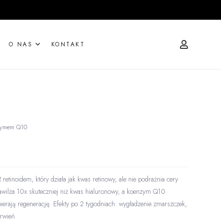
O NAS
KONTAKT
nzymem Q10
tinoidem, który działa jak kwas retinowy, ale nie podrażnia cery
awilża 10x skuteczniej niż kwas hialuronowy, a koenzym Q10
pierają regenerację. Efekty po 2 tygodniach: wygładzenie zmarszczek,
arwień.