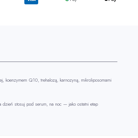
lnej, koenzymem Q10, trehalozą, karnozyną, mikroliposomami
 dzień stosuj pod serum, na noc — jako ostatni etap