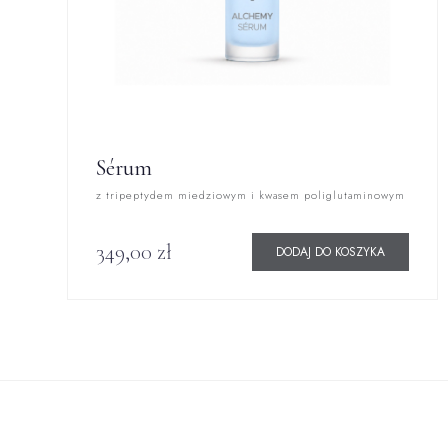
Sérum
z tripeptydem miedziowym i kwasem poliglutaminowym
349,00
zł
DODAJ DO KOSZYKA