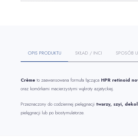
OPIS PRODUKTU
SKŁAD / INCI
SPOSÓB U
Crème
to zaawansowana formuła łącząca
HPR retinoid no
oraz komórkami macierzystymi wąkroty azjatyckiej.
Przeznaczony do codziennej pielęgnacji
twarzy, szyi, dekol
pielęgnacji lub po biostymulatorze.