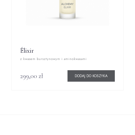
Élixir
z kwasem bursztynowym i aminokwasami
299,00
zł
DODAJ DO KOSZYKA