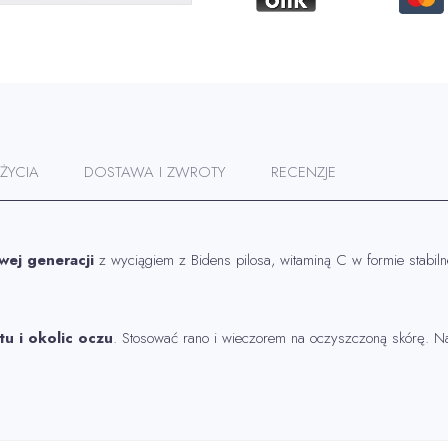
ŻYCIA
DOSTAWA I ZWROTY
RECENZJE
wej generacji
z wyciągiem z Bidens pilosa, witaminą C w formie stabi
tu i okolic oczu
. Stosować rano i wieczorem na oczyszczoną skórę. Na